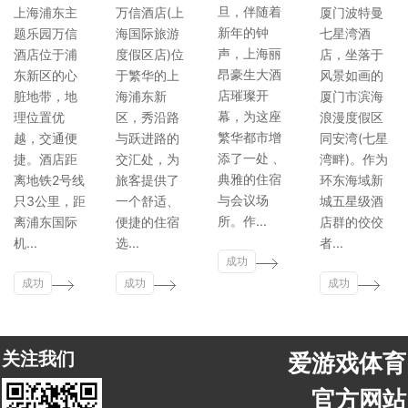
旦，伴随着
上海浦东主
万信酒店(上
厦门波特曼
新年的钟
题乐园万信
海国际旅游
七星湾酒
声，上海丽
酒店位于浦
度假区店)位
店，坐落于
昂豪生大酒
东新区的心
于繁华的上
风景如画的
店璀璨开
脏地带，地
海浦东新
厦门市滨海
幕，为这座
理位置优
区，秀沿路
浪漫度假区
繁华都市增
越，交通便
与跃进路的
同安湾(七星
添了一处 、
捷。酒店距
交汇处，为
湾畔)。作为
典雅的住宿
离地铁2号线
旅客提供了
环东海域新
与会议场
只3公里，距
一个舒适、
城五星级酒
所。作...
离浦东国际
便捷的住宿
店群的佼佼
机...
选...
者...
成功
成功
成功
案例
成功
案例
案例
案例
关注我们
爱游戏体育
官方网站