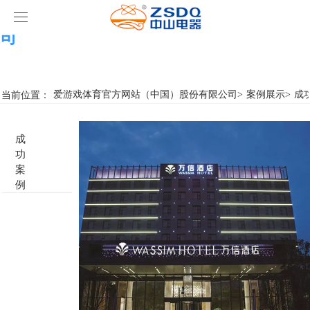
爱游戏体育官方网站（中国）股份有限公
司
爱游戏体育官方网站（中国）股份有限公司
产品中心
当前位置：
爱游戏体育官方网站（中国）股份有限公司
>
案例展示
>
成
爱游戏体育官方网站（中国）股份有限公司
智能开关
成
功
案例展示
客房门显系列
爱游戏体育官方网站（中国）股份有限公司
名典系列智能开关
案
例
关于我们
客控系统
行业新闻
成功案例
雅典系列智能开关
标准86门显
爱游戏体育官方网站（中国）股份有限公司
智能家居系列
轻典系列智能开关
标准带房号门显
客控系统方案1
特色产品
怡典系列智能开关
非标定制门显
客控系统方案2
电动窗帘
智典系列智能开关
客控系统方案3
无线开关插座
壁龛式插卡取电