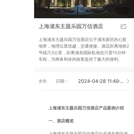
靓典系列智能开关
客控系统方案4
上海浦东主题乐园万信酒店
睿典系列智能开关
客控系统方案5
上海浦东主题乐园万信酒店位于浦东新区的心脏
君典系列智能开关
地带，地理位置优越，交通便捷。酒店距离地铁2
号线只3公里，距离浦东国际机场也只需15分钟
凯越系列智能开关
车程，为商务和休闲旅客提供了极大的便利。
爱游戏体育官方网站（中国）股份有限公司 智能开关
2024-04-28 11:49:39
参数
日期：
大板系列智能开关
摇杆系列智能开关
上海浦东主题乐园万信酒店产品案例介绍
精雕系列智能开关
一、酒店概览
70款的智能开关
上海浦东主题乐园万信酒店位于浦东新区的