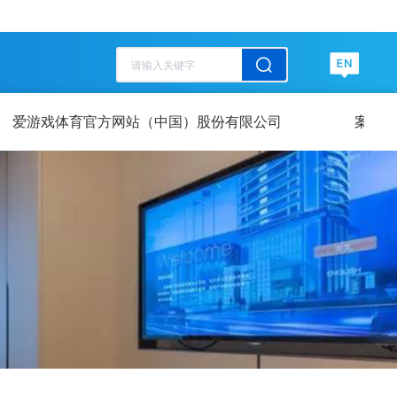
历史记录
清空记录
历史记录
清空记录
爱游戏体育官方网站（中国）股份有限公司
案例展