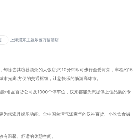
上海浦东主题乐园万信酒店
篇
除去其喧嚣烦杂的大饭店;约10分钟即可步行至爱河旁，车程约15
达城市光廊;方便的交通枢纽，让您快乐的畅游高雄市。
际名品百货公司及1000个停车位，汉来都能为您提供上佳品质的专
为您添具娱乐功能。全中国台湾气派豪华的汉神百货、小吃饮食街
够有温馨、舒适的休憩空间。