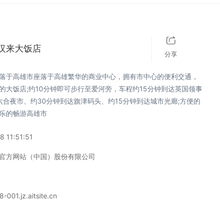
汉来大饭店
分享
落于高雄市座落于高雄繁华的商业中心，拥有市中心的便利交通，
的大饭店;约10分钟即可步行至爱河旁，车程约15分钟到达英国领事
六合夜市、约30分钟到达旗津码头、约15分钟到达城市光廊;方便的
乐的畅游高雄市
8 11:51:51
官方网站（中国）股份有限公司
-001.jz.aitsite.cn