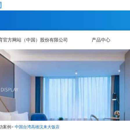
司
育官方网站（中国）股份有限公司
产品中心
功案例
>
中国台湾高雄汉来大饭店