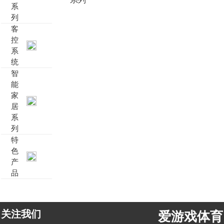
系
列
靓典系列智能开关
客控系统方案4
客
控
睿典系列智能开关
客控系统方案5
系
统
君典系列智能开关
智
能
家
凯越系列智能开关
居
系
爱游戏体育官方网站（中国）股份有限公司 智能开关
列
特
大板系列智能开关
色
产
摇杆系列智能开关
品
精雕系列智能开关
关注我们
爱游戏体育
70款的智能开关