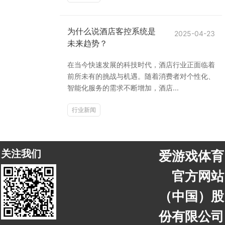
为什么说酒店客控系统是
2025-04-23
未来趋势？
在当今快速发展的科技时代，酒店行业正面临着
前所未有的挑战与机遇。随着消费者对个性化、
智能化服务的需求不断增加，酒店...
行业新闻
关注我们
爱游戏体育
官方网站
（中国）股
份有限公司