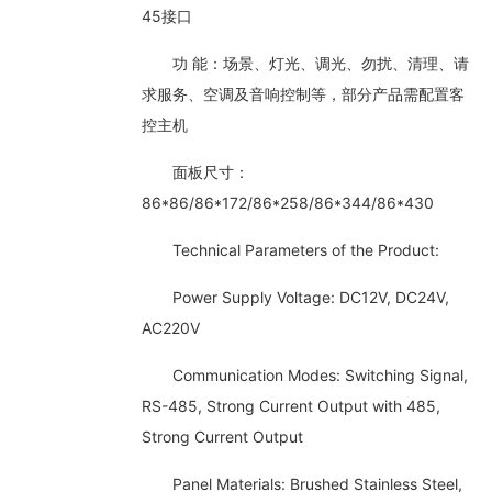
45接口
功 能：场景、灯光、调光、勿扰、清理、请
求服务、空调及音响控制等，部分产品需配置客
控主机
面板尺寸：
86*86/86*172/86*258/86*344/86*430
Technical Parameters of the Product:
Power Supply Voltage: DC12V, DC24V,
AC220V
Communication Modes: Switching Signal,
RS-485, Strong Current Output with 485,
Strong Current Output
Panel Materials: Brushed Stainless Steel,