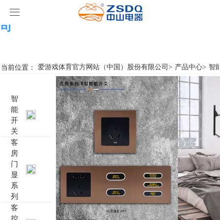
爱游戏体育官方网站（中国）股份有限公
司
爱游戏体育官方网站（中国）股份有限公司
产品中心
当前位置：
爱游戏体育官方网站（中国）股份有限公司
>
产品中心
>
智
爱游戏体育官方网站（中国）股份有限公司
智能开关
智
能
案例展示
客房门显系列
爱游戏体育官方网站（中国）股份有限公司
名典系列智能开关
开
关
关于我们
客控系统
行业新闻
成功案例
雅典系列智能开关
标准86门显
客
房
爱游戏体育官方网站（中国）股份有限公司
智能家居系列
轻典系列智能开关
标准带房号门显
客控系统方案1
门
显
系
特色产品
怡典系列智能开关
非标定制门显
客控系统方案2
电动窗帘
列
客
智典系列智能开关
客控系统方案3
无线开关插座
壁龛式插卡取电
控