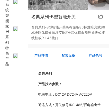
系
靓典系列智能开关
客控系统方案4
统
智
名典系列-B型智能开关
能
睿典系列智能开关
客控系统方案5
家
名典系列-B型智能开关所有面板86标准暗盒或86
居
标准联体暗盒预埋/76标准联体暗盒预埋插拔式接
君典系列智能开关
系
线柱或RJ-45接口
列
凯越系列智能开关
特
色
产品详情
配套设备
产品色号
产
爱游戏体育官方网站（中国）股份有限公司 智能开关
品
大板系列智能开关
名典系列
摇杆系列智能开关
产品技术参数：
电源电压：DC12V DC24V AC220V
精雕系列智能开关
通讯方式：开关信号/RS-485/强电输出带
70款的智能开关