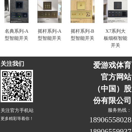
名典系列-A
摇杆系列-A
摇杆系列-B
X7系列大
型智能开关
型智能开关
型智能开关
板细框智能
开关
关注我们
爱游戏体育
官方网站
（中国）股
份有限公司
关注官方手机站
服务热线：
18906558028
更多精彩等着你！
18906559937