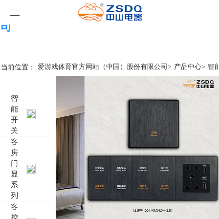
爱游戏体育官方网站（中国）股份有限公
司
爱游戏体育官方网站（中国）股份有限公司
产品中心
当前位置：
爱游戏体育官方网站（中国）股份有限公司
>
产品中心
>
智
爱游戏体育官方网站（中国）股份有限公司
智能开关
智
能
案例展示
客房门显系列
爱游戏体育官方网站（中国）股份有限公司
名典系列智能开关
开
关
关于我们
客控系统
行业新闻
成功案例
雅典系列智能开关
标准86门显
客
房
爱游戏体育官方网站（中国）股份有限公司
智能家居系列
轻典系列智能开关
标准带房号门显
客控系统方案1
门
显
系
特色产品
怡典系列智能开关
非标定制门显
客控系统方案2
电动窗帘
列
客
智典系列智能开关
客控系统方案3
无线开关插座
壁龛式插卡取电
控