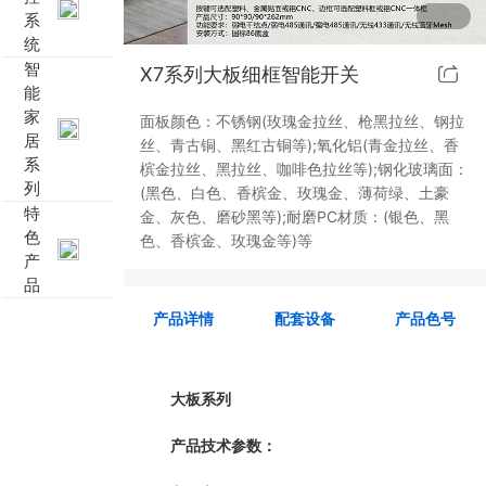
系
靓典系列智能开关
客控系统方案4
统
智
X7系列大板细框智能开关
能
睿典系列智能开关
客控系统方案5
家
面板颜色：不锈钢(玫瑰金拉丝、枪黑拉丝、钢拉
居
丝、青古铜、黑红古铜等);氧化铝(青金拉丝、香
君典系列智能开关
系
槟金拉丝、黑拉丝、咖啡色拉丝等);钢化玻璃面：
列
(黑色、白色、香槟金、玫瑰金、薄荷绿、土豪
凯越系列智能开关
特
金、灰色、磨砂黑等);耐磨PC材质：(银色、黑
色
色、香槟金、玫瑰金等)等
产
爱游戏体育官方网站（中国）股份有限公司 智能开关
品
大板系列智能开关
产品详情
配套设备
产品色号
摇杆系列智能开关
大板系列
精雕系列智能开关
产品技术参数：
70款的智能开关