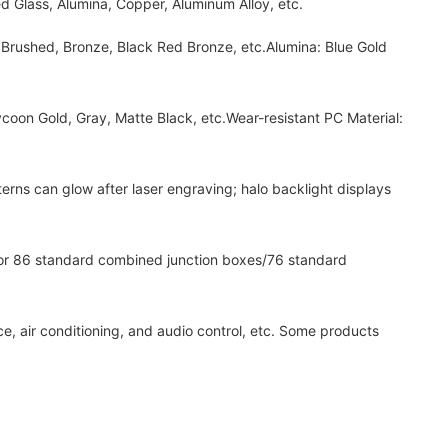
 Glass, Alumina, Copper, Aluminum Alloy, etc.
Brushed, Bronze, Black Red Bronze, etc.Alumina: Blue Gold
n Gold, Gray, Matte Black, etc.Wear-resistant PC Material:
ns can glow after laser engraving; halo backlight displays
or 86 standard combined junction boxes/76 standard
, air conditioning, and audio control, etc. Some products