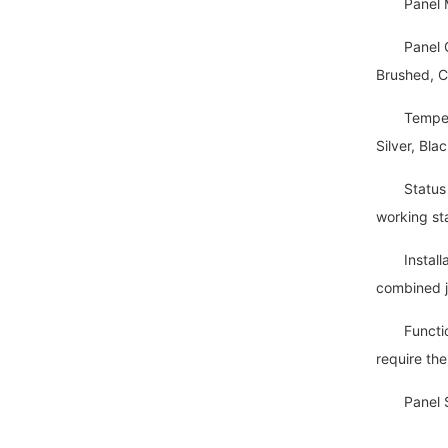
Panel Mate
Panel Colo
Brushed, C
Tempered G
Silver, Bl
Status Dis
working st
Installati
combined j
Functions:
require the
Panel Siz