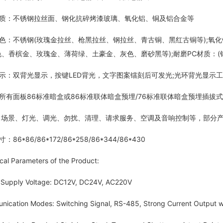
：不锈钢拉丝面、钢化抗碎烤漆玻璃、氧化铝、铜及铝合金等
不锈钢(玫瑰金拉丝、枪黑拉丝、钢拉丝、青古铜、黑红古铜等);氧化铝
色、香槟金、玫瑰金、薄荷绿、土豪金、灰色、磨砂黑等);耐磨PC材质：
双背光显示，按键LED背光，文字图案镭刻后可发光;光环背光显示工
面板86标准暗盒或86标准联体暗盒预埋/76标准联体暗盒预埋插拔式接
场景、灯光、调光、勿扰、清理、请求服务、空调及音响控制等，部分产
*86/86*172/86*258/86*344/86*430
 Parameters of the Product:
pply Voltage: DC12V, DC24V, AC220V
tion Modes: Switching Signal, RS-485, Strong Current Output wi