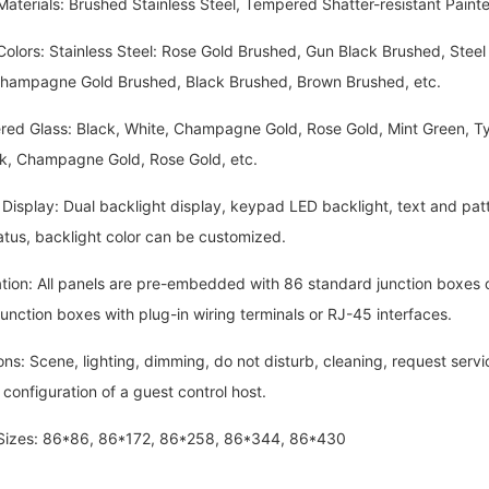
rials: Brushed Stainless Steel, Tempered Shatter-resistant Painted
rs: Stainless Steel: Rose Gold Brushed, Gun Black Brushed, Steel 
hampagne Gold Brushed, Black Brushed, Brown Brushed, etc.
lass: Black, White, Champagne Gold, Rose Gold, Mint Green, Tycoo
ack, Champagne Gold, Rose Gold, etc.
play: Dual backlight display, keypad LED backlight, text and patter
atus, backlight color can be customized.
on: All panels are pre-embedded with 86 standard junction boxes 
unction boxes with plug-in wiring terminals or RJ-45 interfaces.
 Scene, lighting, dimming, do not disturb, cleaning, request service
 configuration of a guest control host.
es: 86*86, 86*172, 86*258, 86*344, 86*430