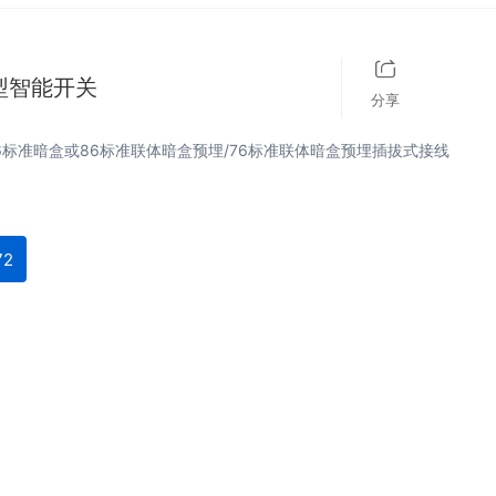
型智能开关
分享
6标准暗盒或86标准联体暗盒预埋/76标准联体暗盒预埋插拔式接线
72