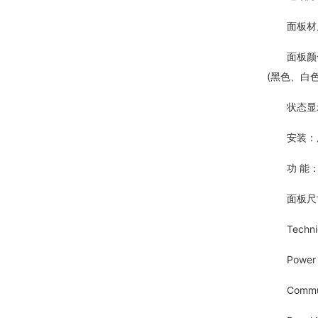
面板材质
面板颜色：
(黑色、白
状态显示：
安装：所有
功 能：
面板尺寸：86
Technical
Power Su
Communica