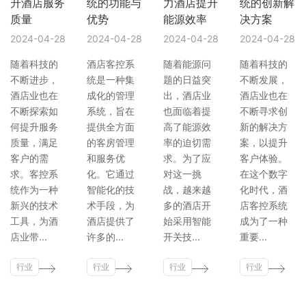
升酒店服务
统的功能与
力酒店提升
统的创新解
质量
优势
能源效率
决方案
2024-04-28
2024-04-28
2024-04-28
2024-04-28
随着科技的
酒店客控系
随着能源问
随着科技的
不断进步，
统是一种集
题的日益突
不断发展，
酒店业也在
成化的管理
出，酒店业
酒店业也在
不断探索如
系统，旨在
也面临着提
不断寻求创
何提升服务
提供全方面
高了能源效
新的解决方
质量，满足
的客房管理
率的迫切需
案，以提升
客户的需
和服务优
求。为了应
客户体验。
求。客控系
化。它通过
对这一挑
在这个数字
统作为一种
智能化的技
战，越来越
化时代，酒
新兴的技术
术手段，为
多的酒店开
店客控系统
工具，为酒
酒店提供了
始采用智能
成为了一种
店业带...
许多的...
开关技...
重要...
行业
行业
行业
行业
新闻
新闻
新闻
新闻