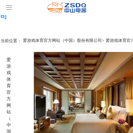
爱游戏体育官方网站（中国）股份有限公
司
爱游戏体育官方网站（中国）股份有限公司
产品中心
当前位置：
爱游戏体育官方网站（中国）股份有限公司
>
爱游戏体育官
爱游戏体育官方网站（中国）股份有限公司
智能开关
爱
游
案例展示
客房门显系列
爱游戏体育官方网站（中国）股份有限公司
名典系列智能开关
戏
体
关于我们
客控系统
行业新闻
成功案例
雅典系列智能开关
标准86门显
育
官
爱游戏体育官方网站（中国）股份有限公司
智能家居系列
轻典系列智能开关
标准带房号门显
客控系统方案1
方
网
站
特色产品
怡典系列智能开关
非标定制门显
客控系统方案2
电动窗帘
（
中
智典系列智能开关
客控系统方案3
无线开关插座
壁龛式插卡取电
国