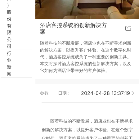
）
靓典系列智能开关
客控系统方案4
股
份
酒店客控系统的创新解决方
有
睿典系列智能开关
客控系统方案5
案
限
公
随着科技的不断发展，酒店业也在不断寻求创新
君典系列智能开关
司
的解决方案，以提升客户体验。在这个数字化时
行
代，酒店客控系统成为了一种重要的创新工具。
凯越系列智能开关
业
本文将探讨酒店客控系统的创新解决方案，以及
新
它如何为酒店业带来好的客户体验。
闻
爱游戏体育官方网站（中国）股份有限公司 智能开关
大板系列智能开关
2024-04-28 13:37:19
参数
日期：
摇杆系列智能开关
随着科技的不断发展，酒店业也在不断寻求
精雕系列智能开关
创新的解决方案，以提升客户体验。在这个数字
70款的智能开关
化时代，酒店客控系统成为了一种重要的创新工